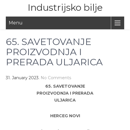
Skip
Industrijsko bilje
to
content
Menu
65. SAVETOVANJE
PROIZVODNJA I
PRERADA ULJARICA
31. January 2023.
No Comments
65. SAVETOVANJE
PROIZVODNJA I PRERADA
ULJARICA
HERCEG NOVI