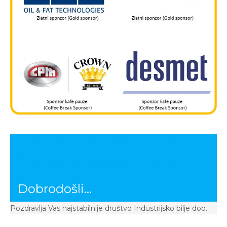
Post
63. SAVETOVANJE PROIZVODNJA I PRERADA
navigation
ULJARICA
66. SAVETOVANJE PROIZVODNJA I PRERADA
ULJARICA
Dobrodošli…
Pozdravlja Vas najstabilnije društvo Industrijsko bilje doo.