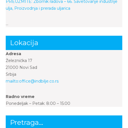
PREUZMITE: Zbornik radova – 66. Savetovanje industrije
ulja, Proizvodnja i prerada uljarica
…
Lokacija
Adresa
Železnička 17
21000 Novi Sad
Srbija
mailto:office@indbilje.co.rs
Radno vreme
Ponedeljak – Petak: 8:00 – 15:00
Pretraga…